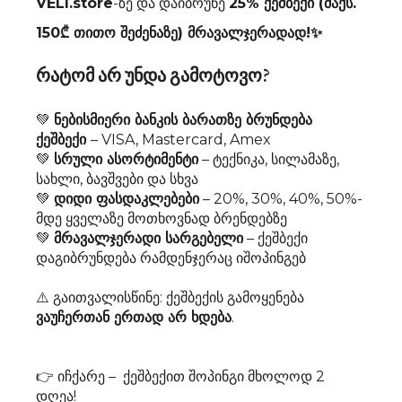
VELI.store
-ზე და დაიბრუნე
25% ქეშბექი (მაქს.
150₾ თითო შეძენაზე) მრავალჯერადად!
✨
რატომ არ უნდა გამოტოვო?
💚
ნებისმიერი ბანკის ბარათზე ბრუნდება
ქეშბექი
– VISA, Mastercard, Amex
💚
სრული ასორტიმენტი
– ტექნიკა, სილამაზე,
სახლი, ბავშვები და სხვა
💚
დიდი ფასდაკლებები
– 20%, 30%, 40%, 50%-
მდე ყველაზე მოთხოვნად ბრენდებზე
💚
მრავალჯერადი სარგებელი
– ქეშბექი
დაგიბრუნდება რამდენჯერაც იშოპინგებ
⚠️ გაითვალისწინე: ქეშბექის გამოყენება
ვაუჩერთან ერთად არ ხდება
.
👉 იჩქარე – ქეშბექით შოპინგი მხოლოდ 2
დღეა!